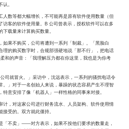
不认。
工人数等都大幅增长，不可能再是原有软件使用数量（但
了访客的软件使用量。B 公司曾表示，授权软件可以在多
的下载量来计算购买数量。
，如果不购买，公司将遭到一系列「制裁」。「黑脸白
合理的购买数字时，合规部强硬地说「那不行」，把电话
售柔和的声音：「我理解压力都在你这里，我也是为你考
 B 公司就冒火。」采访中，沈远表示，一系列的骚扰电话令
常。」对于一名创始人来说，暴躁的状态容易产生不理智
，特意安排了像「机器人」一样性格的同事来对接。
审计，对这家公司进行财务流水、人员架构、软件使用情
能接受的。双方就此僵持。
是「不卖」——对方表示，如果不按他们要求的数量走，