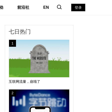
动
前沿社
EN
登录
七日热门
1
互联网流量，崩塌了
2