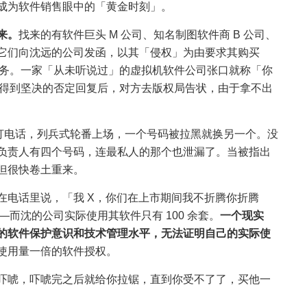
成为软件销售眼中的「黄金时刻」。
来。
找来的有软件巨头 M 公司、知名制图软件商 B 公司、
它们向沈远的公司发函，以其「侵权」为由要求其购买
要见法务。一家「从未听说过」的虚拟机软件公司张口就称「你
。在得到坚决的否定回复后，对方去版权局告状，由于拿不出
队打电话，列兵式轮番上场，一个号码被拉黑就换另一个。没
负责人有四个号码，连最私人的那个也泄漏了。当被指出
但很快卷土重来。
在电话里说，「我 X，你们在上市期间我不折腾你折腾
—而沈的公司实际使用其软件只有 100 余套。
一个现实
的软件保护意识和技术管理水平，无法证明自己的实际使
使用量一倍的软件授权。
吓唬，吓唬完之后就给你拉锯，直到你受不了了，买他一