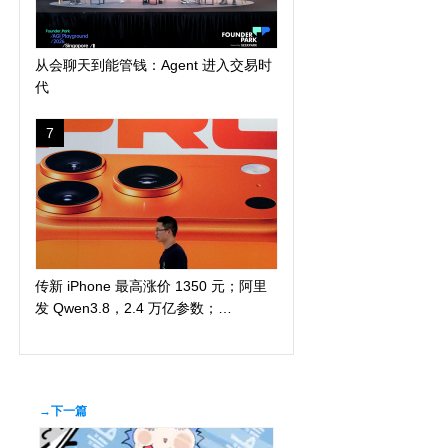
从会聊天到能管钱：Agent 进入交易时
代
7
传新 iPhone 最高涨价 1350 元；阿里
发 Qwen3.8，2.4 万亿参数；
DuckDuckGo 推「反科技」太阳镜
→下一篇