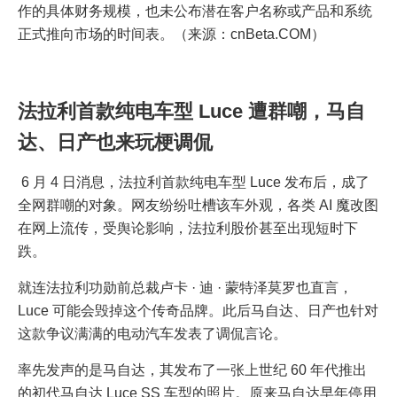
作的具体财务规模，也未公布潜在客户名称或产品和系统
正式推向市场的时间表。（来源：cnBeta.COM）
法拉利首款纯电车型 Luce 遭群嘲，马自
达、日产也来玩梗调侃
6 月 4 日消息，法拉利首款纯电车型 Luce 发布后，成了
全网群嘲的对象。网友纷纷吐槽该车外观，各类 AI 魔改图
在网上流传，受舆论影响，法拉利股价甚至出现短时下
跌。
就连法拉利功勋前总裁卢卡 · 迪 · 蒙特泽莫罗也直言，
Luce 可能会毁掉这个传奇品牌。此后马自达、日产也针对
这款争议满满的电动汽车发表了调侃言论。
率先发声的是马自达，其发布了一张上世纪 60 年代推出
的初代马自达 Luce SS 车型的照片。原来马自达早年停用