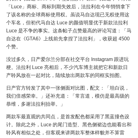
「Luce」商标、商标到期失效后，法拉利在今年悄悄拿下
了该名称的全球商标使用权。虽说马自达现已无权使用这
个车名，但初代马自达 Luce 的颜值明显优于新款法拉利
Luce 是不争的事实。这条帖子点赞最高的评论写道：「马
自达在《GTA6》上线前先拿捏了法拉利」，收获超 4500
个赞。
没过多久，日产爱尔兰分部在社交平台 Instagram 跟进玩
梗。法拉利 Luce 亮相后，不少汽车博主就把它和新款日
产聆风放在一起对比，陆续放出两款车的同框实拍图。
日产官方转发了其中一张侧面对比图，配文：「坦白说，
我们倍感荣幸。」还补充道：「常言道，模仿是最高级的
恭维，多谢法拉利抬举。」
两款车最直观的共同点，是首发配色都采用了黑蓝撞色设
计。除此之外，Luce 的尾门造型、黑色侧裙边也能看出和
聆风有相似之处，但客观来讲两款车整体样貌并不算雷