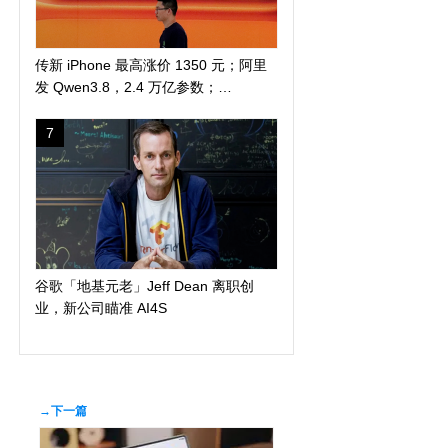
传新 iPhone 最高涨价 1350 元；阿里
发 Qwen3.8，2.4 万亿参数；
DuckDuckGo 推「反科技」太阳镜
7
谷歌「地基元老」Jeff Dean 离职创
业，新公司瞄准 AI4S
→下一篇