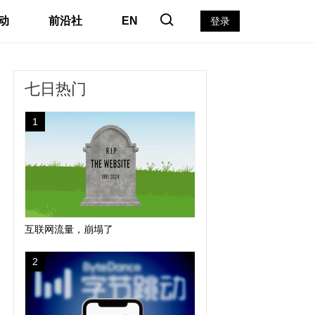
动
前沿社
EN
登录
七日热门
1
互联网流量，崩塌了
2