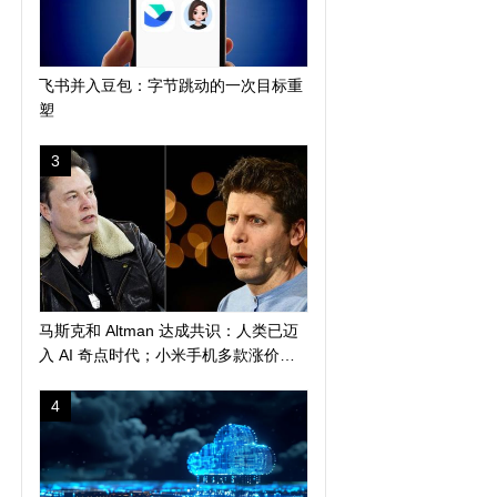
飞书并入豆包：字节跳动的一次目标重
塑
3
马斯克和 Altman 达成共识：人类已迈
入 AI 奇点时代；小米手机多款涨价
300 元起；苹果警告 AI 算力短缺或导
致产品延期发布
4