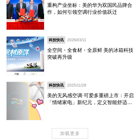
重构产业坐标：美的华为双国民品牌合
作，如何引领空调行业价值跃迁
科技快讯
2026/03/11
全空间・全食材・全原鲜 美的冰箱科技
突破再升级
科技快讯
2025/11/28
美的无风感空调·可爱多重磅上市：开启
「情绪家电」新纪元，定义智能舒适新
标准
加载更多