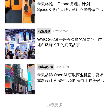
苹果将推「iPhone 月租」计划；
SpaceX 股价大跌，马斯克警告做空机
构；谷歌发布 3.6 Flash 等模型｜极客
早知道
行业资讯
2026/07/20
WAIC 2026| 一座有温度的AI展台，讲
述AI赋能民生的真实故事
极客早知道
2026/07/11
苹果起诉 OpenAI 窃取商业机密，要求
重新设计 AI 硬件；SK 海力士在美破纪
录融资 265 亿美元；传腾讯正洽谈成为
Manus 最大股东｜极客早知道
加载更多