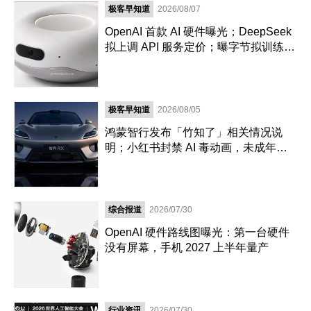
极客早知道
2026/08/07
OpenAI 首款 AI 硬件曝光；DeepSeek
拟上调 API 服务定价；曝字节拟训练超
5 万亿超大参数模型｜极客早知道
极客早知道
2026/08/05
鸿蒙智行发布「竹知了」相关情况说
明；小红书封禁 AI 毒动画，未成年陪
聊等 10 万账号；马斯克财富缩水2.45
万亿元｜极客早知道
综合报道
2026/07/30
OpenAI 硬件路线图曝光：第一台硬件
没有屏幕，手机 2027 上半年量产
行业资讯
2026/07/30