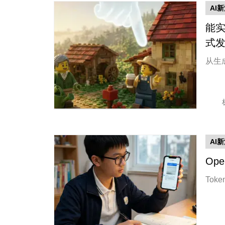
AI
能实
式
从生
AI
Op
Tok