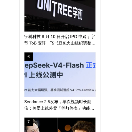
宇树科技 8 月 10 日开启 IPO 申购；字
节 ToB 变阵：飞书豆包火山组织调整；
马斯克称人类 5-7 年登陆火星 | 极客早
知道
6
Seedance 2.5发布，单次视频时长翻
倍；美团上线外卖「等灯停表」功能；
长鑫科技突破 4 万亿
7