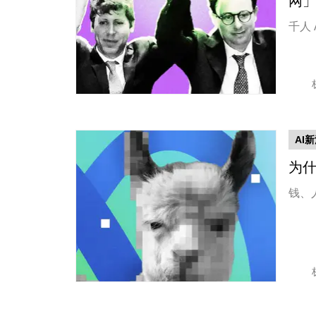
网
千人 
AI
为
钱、