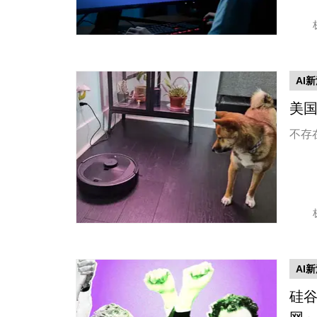
AI
美
不存
AI
硅谷