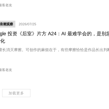
极客老友
新浪潮观察
2026/07/25
ogle 投资《后室》片方 A24：AI 最难学会的，是别
优化
擅长消灭摩擦。可创作的麻烦在于，有些摩擦恰恰是作品长出判
。
极客老友
加载更多